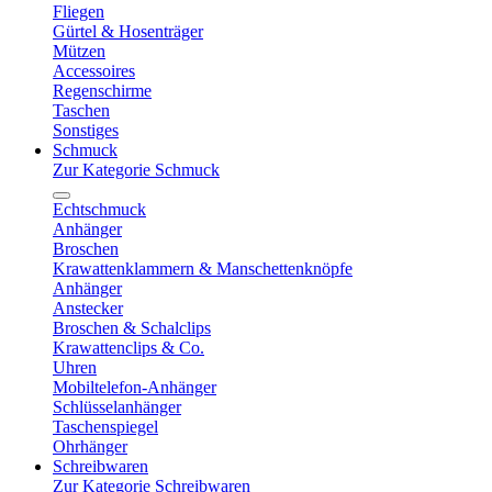
Fliegen
Gürtel & Hosenträger
Mützen
Accessoires
Regenschirme
Taschen
Sonstiges
Schmuck
Zur Kategorie Schmuck
Echtschmuck
Anhänger
Broschen
Krawattenklammern & Manschettenknöpfe
Anhänger
Anstecker
Broschen & Schalclips
Krawattenclips & Co.
Uhren
Mobiltelefon-Anhänger
Schlüsselanhänger
Taschenspiegel
Ohrhänger
Schreibwaren
Zur Kategorie Schreibwaren