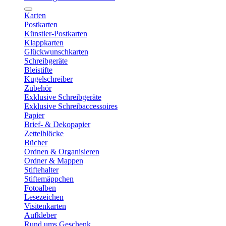
Karten
Postkarten
Künstler-Postkarten
Klappkarten
Glückwunschkarten
Schreibgeräte
Bleistifte
Kugelschreiber
Zubehör
Exklusive Schreibgeräte
Exklusive Schreibaccessoires
Papier
Brief- & Dekopapier
Zettelblöcke
Bücher
Ordnen & Organisieren
Ordner & Mappen
Stiftehalter
Stiftemäppchen
Fotoalben
Lesezeichen
Visitenkarten
Aufkleber
Rund ums Geschenk