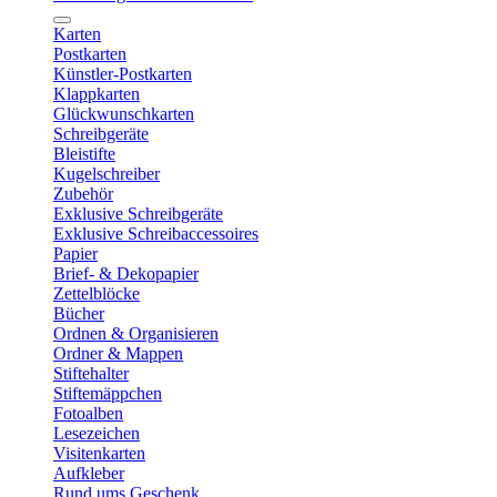
Karten
Postkarten
Künstler-Postkarten
Klappkarten
Glückwunschkarten
Schreibgeräte
Bleistifte
Kugelschreiber
Zubehör
Exklusive Schreibgeräte
Exklusive Schreibaccessoires
Papier
Brief- & Dekopapier
Zettelblöcke
Bücher
Ordnen & Organisieren
Ordner & Mappen
Stiftehalter
Stiftemäppchen
Fotoalben
Lesezeichen
Visitenkarten
Aufkleber
Rund ums Geschenk