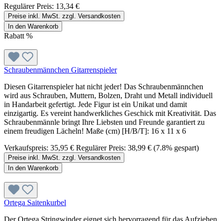
Regulärer Preis:
13,34 €
Preise inkl. MwSt. zzgl. Versandkosten
In den Warenkorb
Rabatt
%
Schraubenmännchen Gitarrenspieler
Diesen Gitarrenspieler hat nicht jeder! Das Schraubenmännchen
wird aus Schrauben, Muttern, Bolzen, Draht und Metall individuell
in Handarbeit gefertigt. Jede Figur ist ein Unikat und damit
einzigartig. Es vereint handwerkliches Geschick mit Kreativität. Das
Schraubenmännle bringt Ihre Liebsten und Freunde garantiert zu
einem freudigen Lächeln! Maße (cm) [H/B/T]: 16 x 11 x 6
Verkaufspreis:
35,95 €
Regulärer Preis:
38,99 €
(7.8% gespart)
Preise inkl. MwSt. zzgl. Versandkosten
In den Warenkorb
Ortega Saitenkurbel
Der Ortega Stringwinder eignet sich hervorragend für das Aufziehen