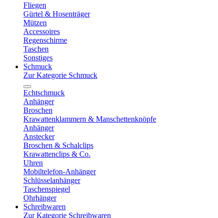
Fliegen
Gürtel & Hosenträger
Mützen
Accessoires
Regenschirme
Taschen
Sonstiges
Schmuck
Zur Kategorie Schmuck
Echtschmuck
Anhänger
Broschen
Krawattenklammern & Manschettenknöpfe
Anhänger
Anstecker
Broschen & Schalclips
Krawattenclips & Co.
Uhren
Mobiltelefon-Anhänger
Schlüsselanhänger
Taschenspiegel
Ohrhänger
Schreibwaren
Zur Kategorie Schreibwaren