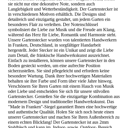
sie nicht nur eine dekorative Note, sondern auch
Langlebigkeit und Wetterbeständigkeit. Der Gartenstecker ist
in verschiedenen Motiven erhältlich. Die Designs sind
detailreich und einzigartig gestaltet, um jedem Garten ein
besonderes Flair zu verleihen. Der Notenschlüssel
symbolisiert die Liebe zur Musik und die Freude am Klang,
während das Herz für Liebe, Romantik und Harmonie steht.
Unsere Gartenstecker wurden von talentierten Handwerkern
in Franken, Deutschland, in sorgfältiger Handarbeit
hergestellt. Jeder Stecker ist ein Unikat und zeigt die Liebe
zum Detail, die fränkische Handwerkskunst auszeichnet.
Einfach zu installieren, können unsere Gartenstecker in den
Boden gesteckt werden, um eine aufrechte Position
sicherzustellen. Sie sind pflegeleicht und erfordern keine
besondere Wartung. Dank ihrer hochwertigen Materialien
behalten sie ihre Farbe und Form über viele Jahre hinweg.
Verschönern Sie Ihren Garten mit einem Hauch von Musik
oder Liebe und entscheiden Sie sich für unsere stilvollen
Gartenstecker. Genießen Sie die einzigartige Kombination aus
modernem Design und traditioneller Handwerkskunst. Das
"Made in Franken"-Siegel garantiert Ihnen eine hochwertige
und authentische Qualität. Holen Sie sich noch heute einen
unserer Gartenstecker und machen Sie Ihren Außenbereich zu
einem echten Blickfang! Der Gartenstecker ist aus 2mm
Stahlblech und kann im Indoor- sowie Outdoor- Bereich