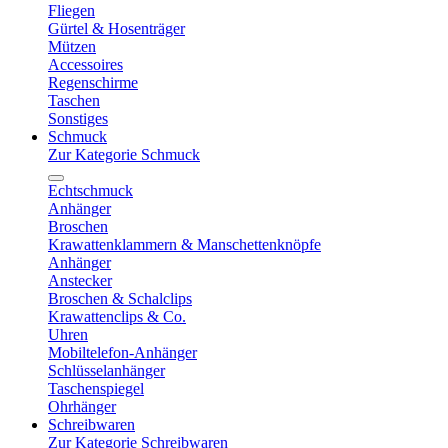
Fliegen
Gürtel & Hosenträger
Mützen
Accessoires
Regenschirme
Taschen
Sonstiges
Schmuck
Zur Kategorie Schmuck
Echtschmuck
Anhänger
Broschen
Krawattenklammern & Manschettenknöpfe
Anhänger
Anstecker
Broschen & Schalclips
Krawattenclips & Co.
Uhren
Mobiltelefon-Anhänger
Schlüsselanhänger
Taschenspiegel
Ohrhänger
Schreibwaren
Zur Kategorie Schreibwaren