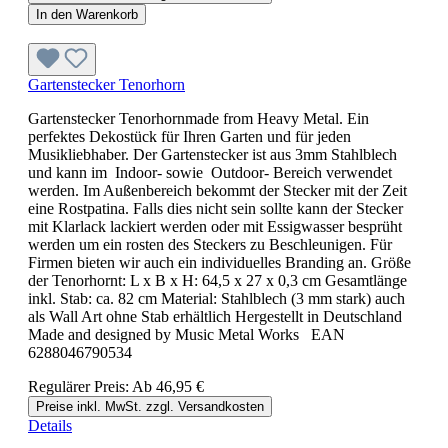
In den Warenkorb
Gartenstecker Tenorhorn
Gartenstecker Tenorhornmade from Heavy Metal. Ein
perfektes Dekostück für Ihren Garten und für jeden
Musikliebhaber. Der Gartenstecker ist aus 3mm Stahlblech
und kann im Indoor- sowie Outdoor- Bereich verwendet
werden. Im Außenbereich bekommt der Stecker mit der Zeit
eine Rostpatina. Falls dies nicht sein sollte kann der Stecker
mit Klarlack lackiert werden oder mit Essigwasser besprüht
werden um ein rosten des Steckers zu Beschleunigen. Für
Firmen bieten wir auch ein individuelles Branding an. Größe
der Tenorhornt: L x B x H: 64,5 x 27 x 0,3 cm Gesamtlänge
inkl. Stab: ca. 82 cm Material: Stahlblech (3 mm stark) auch
als Wall Art ohne Stab erhältlich Hergestellt in Deutschland
Made and designed by Music Metal Works EAN
6288046790534
Regulärer Preis:
Ab
46,95 €
Preise inkl. MwSt. zzgl. Versandkosten
Details