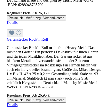
Deutschland Made and designed by Music Metal Works
EAN: 6288046785790
Regulärer Preis:
Ab
26,95 €
Preise inkl. MwSt. zzgl. Versandkosten
Details
Gartenstecker Rock´n Roll
Gartenstecker Rock´n Roll made from Heavy Metal. Das
rockt den Garten! Ein perfektes Dekostück für Ihren Garten
und für jeden Musikliebhaber. Der Gartenstecker ist aus
blankem Metall und verwandelt sich mit der Zeit zum
Vintagegartenstecker im Rostdesign Für Firmen bieten wir
auch ein individuelles Branding an. Größe des Mikro Design:
L x B x H: 43 x 25 x 0,2 cm Gesamtlänge inkl. Stab: ca. 93
cm Material: Stahlblech (2 mm stark) auch ohne Stab
erhältlich Hergestellt in Deutschland Made by Music Metal
Works EAN 6288046785776
Regulärer Preis:
Ab
26,95 €
Preise inkl. MwSt. zzgl. Versandkosten
Details