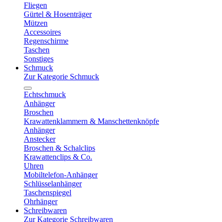
Fliegen
Gürtel & Hosenträger
Mützen
Accessoires
Regenschirme
Taschen
Sonstiges
Schmuck
Zur Kategorie Schmuck
Echtschmuck
Anhänger
Broschen
Krawattenklammern & Manschettenknöpfe
Anhänger
Anstecker
Broschen & Schalclips
Krawattenclips & Co.
Uhren
Mobiltelefon-Anhänger
Schlüsselanhänger
Taschenspiegel
Ohrhänger
Schreibwaren
Zur Kategorie Schreibwaren