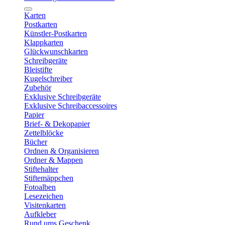
Karten
Postkarten
Künstler-Postkarten
Klappkarten
Glückwunschkarten
Schreibgeräte
Bleistifte
Kugelschreiber
Zubehör
Exklusive Schreibgeräte
Exklusive Schreibaccessoires
Papier
Brief- & Dekopapier
Zettelblöcke
Bücher
Ordnen & Organisieren
Ordner & Mappen
Stiftehalter
Stiftemäppchen
Fotoalben
Lesezeichen
Visitenkarten
Aufkleber
Rund ums Geschenk