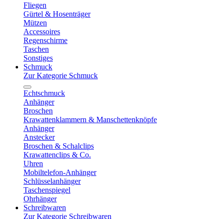
Fliegen
Gürtel & Hosenträger
Mützen
Accessoires
Regenschirme
Taschen
Sonstiges
Schmuck
Zur Kategorie Schmuck
Echtschmuck
Anhänger
Broschen
Krawattenklammern & Manschettenknöpfe
Anhänger
Anstecker
Broschen & Schalclips
Krawattenclips & Co.
Uhren
Mobiltelefon-Anhänger
Schlüsselanhänger
Taschenspiegel
Ohrhänger
Schreibwaren
Zur Kategorie Schreibwaren