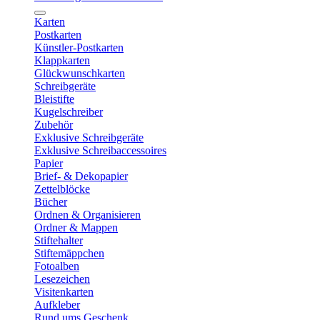
Karten
Postkarten
Künstler-Postkarten
Klappkarten
Glückwunschkarten
Schreibgeräte
Bleistifte
Kugelschreiber
Zubehör
Exklusive Schreibgeräte
Exklusive Schreibaccessoires
Papier
Brief- & Dekopapier
Zettelblöcke
Bücher
Ordnen & Organisieren
Ordner & Mappen
Stiftehalter
Stiftemäppchen
Fotoalben
Lesezeichen
Visitenkarten
Aufkleber
Rund ums Geschenk