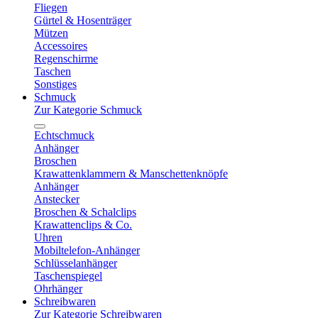
Fliegen
Gürtel & Hosenträger
Mützen
Accessoires
Regenschirme
Taschen
Sonstiges
Schmuck
Zur Kategorie Schmuck
Echtschmuck
Anhänger
Broschen
Krawattenklammern & Manschettenknöpfe
Anhänger
Anstecker
Broschen & Schalclips
Krawattenclips & Co.
Uhren
Mobiltelefon-Anhänger
Schlüsselanhänger
Taschenspiegel
Ohrhänger
Schreibwaren
Zur Kategorie Schreibwaren