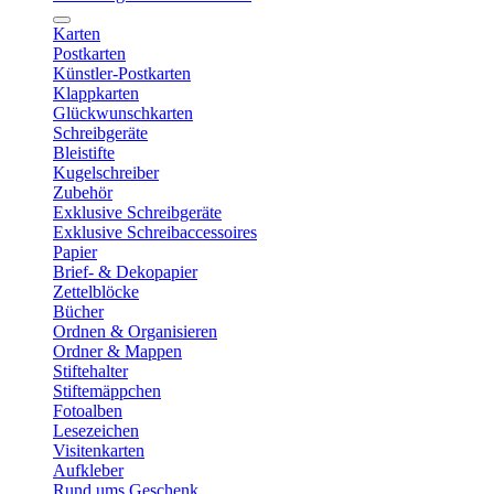
Karten
Postkarten
Künstler-Postkarten
Klappkarten
Glückwunschkarten
Schreibgeräte
Bleistifte
Kugelschreiber
Zubehör
Exklusive Schreibgeräte
Exklusive Schreibaccessoires
Papier
Brief- & Dekopapier
Zettelblöcke
Bücher
Ordnen & Organisieren
Ordner & Mappen
Stiftehalter
Stiftemäppchen
Fotoalben
Lesezeichen
Visitenkarten
Aufkleber
Rund ums Geschenk