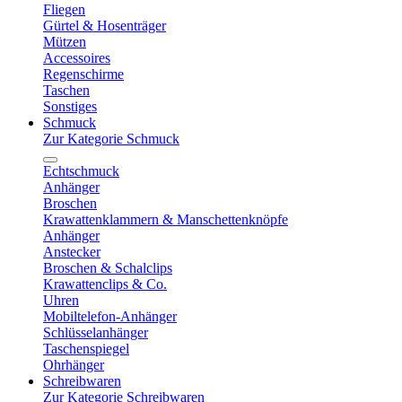
Fliegen
Gürtel & Hosenträger
Mützen
Accessoires
Regenschirme
Taschen
Sonstiges
Schmuck
Zur Kategorie Schmuck
Echtschmuck
Anhänger
Broschen
Krawattenklammern & Manschettenknöpfe
Anhänger
Anstecker
Broschen & Schalclips
Krawattenclips & Co.
Uhren
Mobiltelefon-Anhänger
Schlüsselanhänger
Taschenspiegel
Ohrhänger
Schreibwaren
Zur Kategorie Schreibwaren