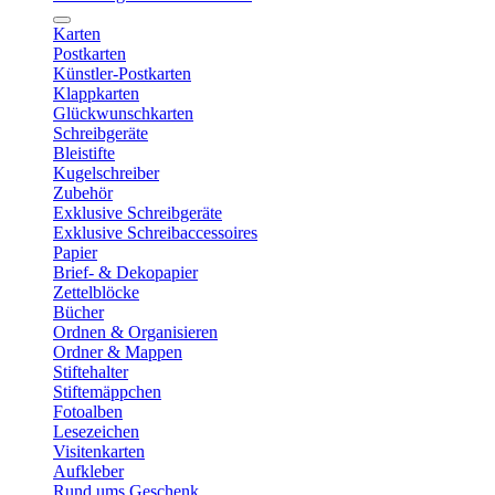
Karten
Postkarten
Künstler-Postkarten
Klappkarten
Glückwunschkarten
Schreibgeräte
Bleistifte
Kugelschreiber
Zubehör
Exklusive Schreibgeräte
Exklusive Schreibaccessoires
Papier
Brief- & Dekopapier
Zettelblöcke
Bücher
Ordnen & Organisieren
Ordner & Mappen
Stiftehalter
Stiftemäppchen
Fotoalben
Lesezeichen
Visitenkarten
Aufkleber
Rund ums Geschenk