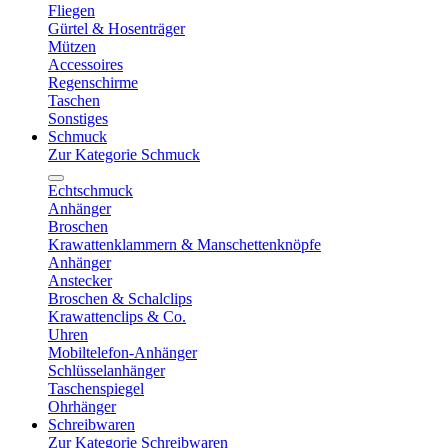
Fliegen
Gürtel & Hosenträger
Mützen
Accessoires
Regenschirme
Taschen
Sonstiges
Schmuck
Zur Kategorie Schmuck
Echtschmuck
Anhänger
Broschen
Krawattenklammern & Manschettenknöpfe
Anhänger
Anstecker
Broschen & Schalclips
Krawattenclips & Co.
Uhren
Mobiltelefon-Anhänger
Schlüsselanhänger
Taschenspiegel
Ohrhänger
Schreibwaren
Zur Kategorie Schreibwaren