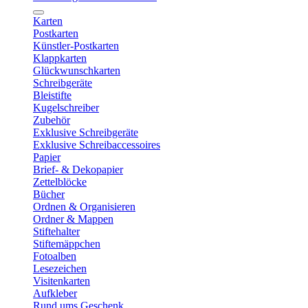
Karten
Postkarten
Künstler-Postkarten
Klappkarten
Glückwunschkarten
Schreibgeräte
Bleistifte
Kugelschreiber
Zubehör
Exklusive Schreibgeräte
Exklusive Schreibaccessoires
Papier
Brief- & Dekopapier
Zettelblöcke
Bücher
Ordnen & Organisieren
Ordner & Mappen
Stiftehalter
Stiftemäppchen
Fotoalben
Lesezeichen
Visitenkarten
Aufkleber
Rund ums Geschenk