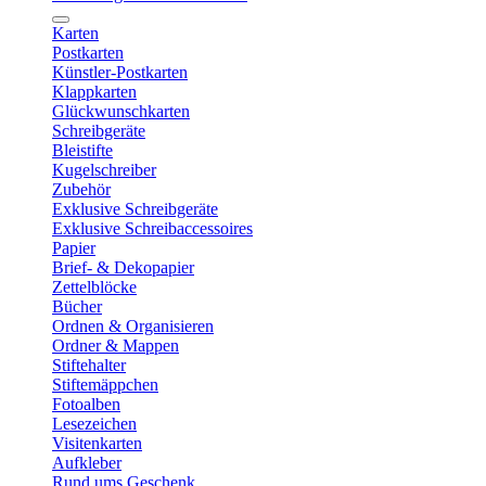
Karten
Postkarten
Künstler-Postkarten
Klappkarten
Glückwunschkarten
Schreibgeräte
Bleistifte
Kugelschreiber
Zubehör
Exklusive Schreibgeräte
Exklusive Schreibaccessoires
Papier
Brief- & Dekopapier
Zettelblöcke
Bücher
Ordnen & Organisieren
Ordner & Mappen
Stiftehalter
Stiftemäppchen
Fotoalben
Lesezeichen
Visitenkarten
Aufkleber
Rund ums Geschenk