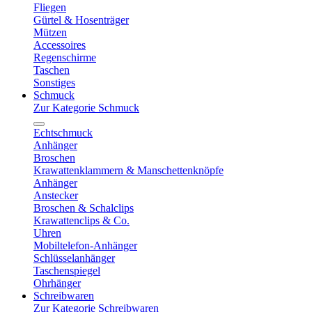
Fliegen
Gürtel & Hosenträger
Mützen
Accessoires
Regenschirme
Taschen
Sonstiges
Schmuck
Zur Kategorie Schmuck
Echtschmuck
Anhänger
Broschen
Krawattenklammern & Manschettenknöpfe
Anhänger
Anstecker
Broschen & Schalclips
Krawattenclips & Co.
Uhren
Mobiltelefon-Anhänger
Schlüsselanhänger
Taschenspiegel
Ohrhänger
Schreibwaren
Zur Kategorie Schreibwaren