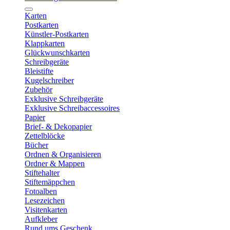
Karten
Postkarten
Künstler-Postkarten
Klappkarten
Glückwunschkarten
Schreibgeräte
Bleistifte
Kugelschreiber
Zubehör
Exklusive Schreibgeräte
Exklusive Schreibaccessoires
Papier
Brief- & Dekopapier
Zettelblöcke
Bücher
Ordnen & Organisieren
Ordner & Mappen
Stiftehalter
Stiftemäppchen
Fotoalben
Lesezeichen
Visitenkarten
Aufkleber
Rund ums Geschenk