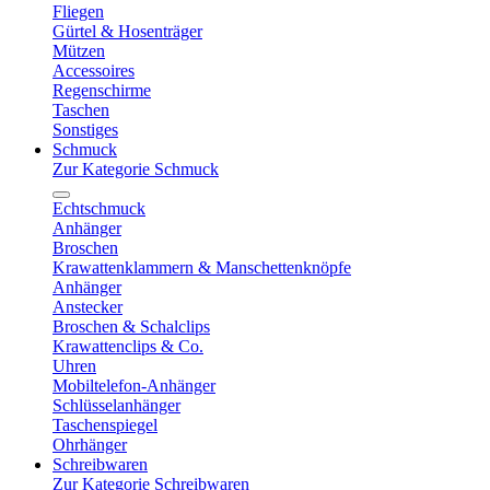
Fliegen
Gürtel & Hosenträger
Mützen
Accessoires
Regenschirme
Taschen
Sonstiges
Schmuck
Zur Kategorie Schmuck
Echtschmuck
Anhänger
Broschen
Krawattenklammern & Manschettenknöpfe
Anhänger
Anstecker
Broschen & Schalclips
Krawattenclips & Co.
Uhren
Mobiltelefon-Anhänger
Schlüsselanhänger
Taschenspiegel
Ohrhänger
Schreibwaren
Zur Kategorie Schreibwaren