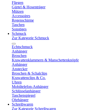
Fliegen
Gürtel & Hosenträger
Mützen
Accessoires
Regenschirme
Taschen
Sonstiges
Schmuck
Zur Kategorie Schmuck
Echtschmuck
Anhänger
Broschen
Krawattenklammern & Manschettenknöpfe
Anhänger
Anstecker
Broschen & Schalclips
Krawattenclips & Co.
Uhren
Mobiltelefon-Anhänger
Schlüsselanhänger
Taschenspiegel
Ohrhänger
Schreibwaren
Zur Kategorie Schreibwaren