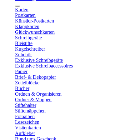
Karten
Postkarten
Künstler-Postkarten
Klappkarten
Glückwunschkarten
Schreibgeräte
Bleistifte
Kugelschreiber
Zubehör
Exklusive Schreibgeräte
Exklusive Schreibaccessoires
Papier
Brief- & Dekopapier
Zettelblöcke
Bücher
Ordnen & Organisieren
Ordner & Mappen
Stiftehalter
Stiftemäppchen
Fotoalben
Lesezeichen
Visitenkarten
Aufkleber
Rund ums Geschenk