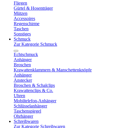
Fliegen
Gürtel & Hosenträger
Mützen
Accessoires
Regenschirme
Taschen
Sonstiges
Schmuck
Zur Kategorie Schmuck
Echtschmuck
Anhänger
Broschen
Krawattenklammern & Manschettenknöpfe
Anhänger
Anstecker
Broschen & Schalclips
Krawattenclips & Co.
Uhren
Mobiltelefon-Anhänger
Schlüsselanhänger
Taschenspiegel
Ohrhänger
Schreibwaren
Zur Kategorie Schreibwaren