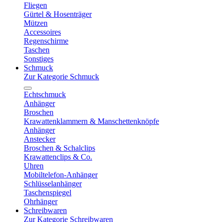
Fliegen
Gürtel & Hosenträger
Mützen
Accessoires
Regenschirme
Taschen
Sonstiges
Schmuck
Zur Kategorie Schmuck
Echtschmuck
Anhänger
Broschen
Krawattenklammern & Manschettenknöpfe
Anhänger
Anstecker
Broschen & Schalclips
Krawattenclips & Co.
Uhren
Mobiltelefon-Anhänger
Schlüsselanhänger
Taschenspiegel
Ohrhänger
Schreibwaren
Zur Kategorie Schreibwaren