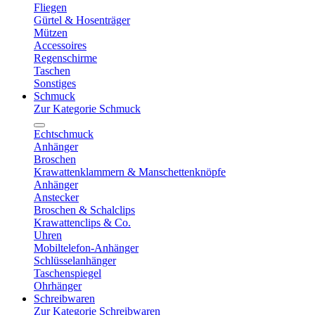
Fliegen
Gürtel & Hosenträger
Mützen
Accessoires
Regenschirme
Taschen
Sonstiges
Schmuck
Zur Kategorie Schmuck
Echtschmuck
Anhänger
Broschen
Krawattenklammern & Manschettenknöpfe
Anhänger
Anstecker
Broschen & Schalclips
Krawattenclips & Co.
Uhren
Mobiltelefon-Anhänger
Schlüsselanhänger
Taschenspiegel
Ohrhänger
Schreibwaren
Zur Kategorie Schreibwaren