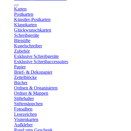
Karten
Postkarten
Künstler-Postkarten
Klappkarten
Glückwunschkarten
Schreibgeräte
Bleistifte
Kugelschreiber
Zubehör
Exklusive Schreibgeräte
Exklusive Schreibaccessoires
Papier
Brief- & Dekopapier
Zettelblöcke
Bücher
Ordnen & Organisieren
Ordner & Mappen
Stiftehalter
Stiftemäppchen
Fotoalben
Lesezeichen
Visitenkarten
Aufkleber
Rund ums Geschenk