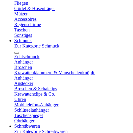
Fliegen
Gürtel & Hosenträger
Mützen
Accessoires
Regenschirme
Taschen
Sonstiges
Schmuck
Zur Kategorie Schmuck
Echtschmuck
Anhänger
Broschen
Krawattenklammern & Manschettenknöpfe
Anhänger
Anstecker
Broschen & Schalclips
Krawattenclips & Co.
Uhren
Mobiltelefon-Anhänger
Schlüsselanhänger
Taschenspiegel
Ohrhänger
Schreibwaren
Zur Kategorie Schreibwaren