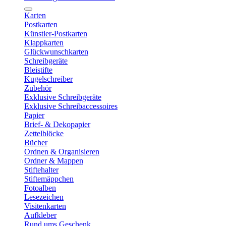
Karten
Postkarten
Künstler-Postkarten
Klappkarten
Glückwunschkarten
Schreibgeräte
Bleistifte
Kugelschreiber
Zubehör
Exklusive Schreibgeräte
Exklusive Schreibaccessoires
Papier
Brief- & Dekopapier
Zettelblöcke
Bücher
Ordnen & Organisieren
Ordner & Mappen
Stiftehalter
Stiftemäppchen
Fotoalben
Lesezeichen
Visitenkarten
Aufkleber
Rund ums Geschenk