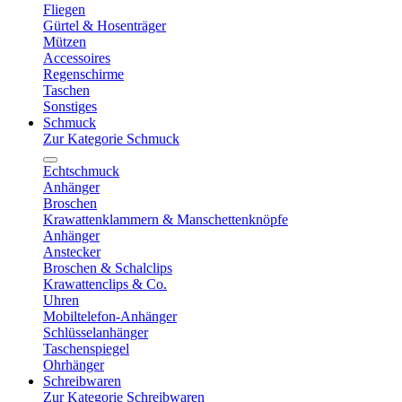
Fliegen
Gürtel & Hosenträger
Mützen
Accessoires
Regenschirme
Taschen
Sonstiges
Schmuck
Zur Kategorie Schmuck
Echtschmuck
Anhänger
Broschen
Krawattenklammern & Manschettenknöpfe
Anhänger
Anstecker
Broschen & Schalclips
Krawattenclips & Co.
Uhren
Mobiltelefon-Anhänger
Schlüsselanhänger
Taschenspiegel
Ohrhänger
Schreibwaren
Zur Kategorie Schreibwaren