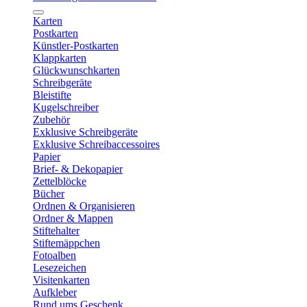
Karten
Postkarten
Künstler-Postkarten
Klappkarten
Glückwunschkarten
Schreibgeräte
Bleistifte
Kugelschreiber
Zubehör
Exklusive Schreibgeräte
Exklusive Schreibaccessoires
Papier
Brief- & Dekopapier
Zettelblöcke
Bücher
Ordnen & Organisieren
Ordner & Mappen
Stiftehalter
Stiftemäppchen
Fotoalben
Lesezeichen
Visitenkarten
Aufkleber
Rund ums Geschenk