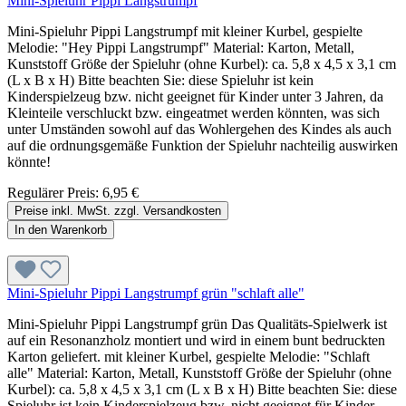
Mini-Spieluhr Pippi Langstrumpf
Mini-Spieluhr Pippi Langstrumpf mit kleiner Kurbel, gespielte
Melodie: "Hey Pippi Langstrumpf" Material: Karton, Metall,
Kunststoff Größe der Spieluhr (ohne Kurbel): ca. 5,8 x 4,5 x 3,1 cm
(L x B x H) Bitte beachten Sie: diese Spieluhr ist kein
Kinderspielzeug bzw. nicht geeignet für Kinder unter 3 Jahren, da
Kleinteile verschluckt bzw. eingeatmet werden könnten, was sich
unter Umständen sowohl auf das Wohlergehen des Kindes als auch
auf die ordnungsgemäße Funktion der Spieluhr nachteilig auswirken
könnte!
Regulärer Preis:
6,95 €
Preise inkl. MwSt. zzgl. Versandkosten
In den Warenkorb
Mini-Spieluhr Pippi Langstrumpf grün "schlaft alle"
Mini-Spieluhr Pippi Langstrumpf grün Das Qualitäts-Spielwerk ist
auf ein Resonanzholz montiert und wird in einem bunt bedruckten
Karton geliefert. mit kleiner Kurbel, gespielte Melodie: "Schlaft
alle" Material: Karton, Metall, Kunststoff Größe der Spieluhr (ohne
Kurbel): ca. 5,8 x 4,5 x 3,1 cm (L x B x H) Bitte beachten Sie: diese
Spieluhr ist kein Kinderspielzeug bzw. nicht geeignet für Kinder