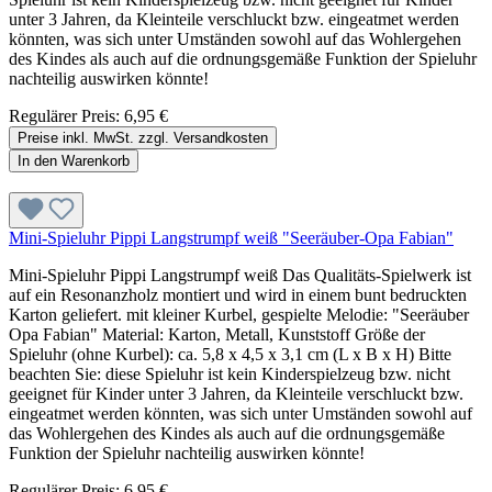
unter 3 Jahren, da Kleinteile verschluckt bzw. eingeatmet werden
könnten, was sich unter Umständen sowohl auf das Wohlergehen
des Kindes als auch auf die ordnungsgemäße Funktion der Spieluhr
nachteilig auswirken könnte!
Regulärer Preis:
6,95 €
Preise inkl. MwSt. zzgl. Versandkosten
In den Warenkorb
Mini-Spieluhr Pippi Langstrumpf weiß "Seeräuber-Opa Fabian"
Mini-Spieluhr Pippi Langstrumpf weiß Das Qualitäts-Spielwerk ist
auf ein Resonanzholz montiert und wird in einem bunt bedruckten
Karton geliefert. mit kleiner Kurbel, gespielte Melodie: "Seeräuber
Opa Fabian" Material: Karton, Metall, Kunststoff Größe der
Spieluhr (ohne Kurbel): ca. 5,8 x 4,5 x 3,1 cm (L x B x H) Bitte
beachten Sie: diese Spieluhr ist kein Kinderspielzeug bzw. nicht
geeignet für Kinder unter 3 Jahren, da Kleinteile verschluckt bzw.
eingeatmet werden könnten, was sich unter Umständen sowohl auf
das Wohlergehen des Kindes als auch auf die ordnungsgemäße
Funktion der Spieluhr nachteilig auswirken könnte!
Regulärer Preis:
6,95 €