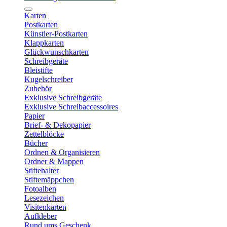
Karten
Postkarten
Künstler-Postkarten
Klappkarten
Glückwunschkarten
Schreibgeräte
Bleistifte
Kugelschreiber
Zubehör
Exklusive Schreibgeräte
Exklusive Schreibaccessoires
Papier
Brief- & Dekopapier
Zettelblöcke
Bücher
Ordnen & Organisieren
Ordner & Mappen
Stiftehalter
Stiftemäppchen
Fotoalben
Lesezeichen
Visitenkarten
Aufkleber
Rund ums Geschenk