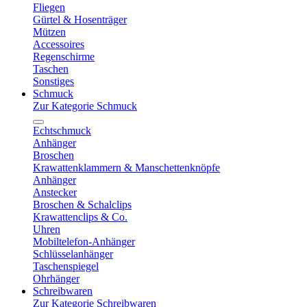
Fliegen
Gürtel & Hosenträger
Mützen
Accessoires
Regenschirme
Taschen
Sonstiges
Schmuck
Zur Kategorie Schmuck
Echtschmuck
Anhänger
Broschen
Krawattenklammern & Manschettenknöpfe
Anhänger
Anstecker
Broschen & Schalclips
Krawattenclips & Co.
Uhren
Mobiltelefon-Anhänger
Schlüsselanhänger
Taschenspiegel
Ohrhänger
Schreibwaren
Zur Kategorie Schreibwaren