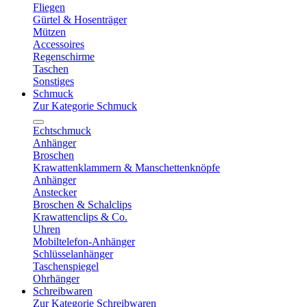
Fliegen
Gürtel & Hosenträger
Mützen
Accessoires
Regenschirme
Taschen
Sonstiges
Schmuck
Zur Kategorie Schmuck
Echtschmuck
Anhänger
Broschen
Krawattenklammern & Manschettenknöpfe
Anhänger
Anstecker
Broschen & Schalclips
Krawattenclips & Co.
Uhren
Mobiltelefon-Anhänger
Schlüsselanhänger
Taschenspiegel
Ohrhänger
Schreibwaren
Zur Kategorie Schreibwaren