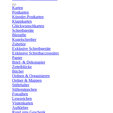
Karten
Postkarten
Künstler-Postkarten
Klappkarten
Glückwunschkarten
Schreibgeräte
Bleistifte
Kugelschreiber
Zubehör
Exklusive Schreibgeräte
Exklusive Schreibaccessoires
Papier
Brief- & Dekopapier
Zettelblöcke
Bücher
Ordnen & Organisieren
Ordner & Mappen
Stiftehalter
Stiftemäppchen
Fotoalben
Lesezeichen
Visitenkarten
Aufkleber
Rund ums Geschenk