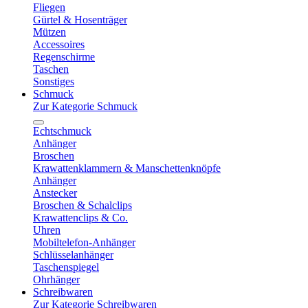
Fliegen
Gürtel & Hosenträger
Mützen
Accessoires
Regenschirme
Taschen
Sonstiges
Schmuck
Zur Kategorie Schmuck
Echtschmuck
Anhänger
Broschen
Krawattenklammern & Manschettenknöpfe
Anhänger
Anstecker
Broschen & Schalclips
Krawattenclips & Co.
Uhren
Mobiltelefon-Anhänger
Schlüsselanhänger
Taschenspiegel
Ohrhänger
Schreibwaren
Zur Kategorie Schreibwaren