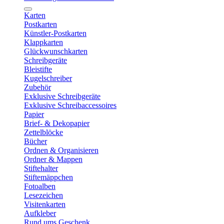
Karten
Postkarten
Künstler-Postkarten
Klappkarten
Glückwunschkarten
Schreibgeräte
Bleistifte
Kugelschreiber
Zubehör
Exklusive Schreibgeräte
Exklusive Schreibaccessoires
Papier
Brief- & Dekopapier
Zettelblöcke
Bücher
Ordnen & Organisieren
Ordner & Mappen
Stiftehalter
Stiftemäppchen
Fotoalben
Lesezeichen
Visitenkarten
Aufkleber
Rund ums Geschenk